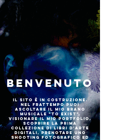
BENVENUTO
Il sito è in costruzione.
Nel frattempo puoi
ascoltare il mio brano
musicale "TO EXIST",
visionare il mio portfolio,
scoprire la prima
collezione di libri d'arte
digitali, prenotare uno
shooting fotografico ed